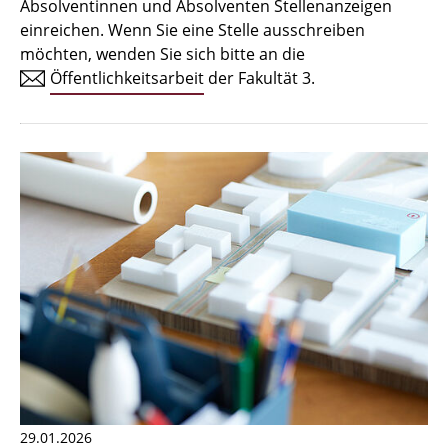
Absolventinnen und Absolventen Stellenanzeigen
Zulassungsverfahren Bachelor 2026
einreichen. Wenn Sie eine Stelle ausschreiben
möchten, wenden Sie sich bitte an die
Bachelor Architektur
Öffentlichkeitsarbeit
der Fakultät 3.
Bachelor Architektur+
Master Architektur
Qualifikationsprofil
Lehrveranstaltungen
International
Institute
Einrichtungen
Zeichensäle
29.01.2026