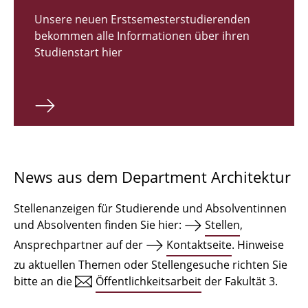
Zulassungsverfahren Bachelor 2026
Unsere neuen Erstsemesterstudierenden
bekommen alle Informationen über ihren
Bachelor Architektur
Studienstart hier
Bachelor Architektur+
Master Architektur
Qualifikationsprofil
Lehrveranstaltungen
News aus dem Department Architektur
International
Stellenanzeigen für Studierende und Absolventinnen
Institute
und Absolventen finden Sie hier:
Stellen
,
Ansprechpartner auf der
Kontaktseite
. Hinweise
Einrichtungen
zu aktuellen Themen oder Stellengesuche richten Sie
bitte an die
Öffentlichkeitsarbeit
der Fakultät 3.
Zeichensäle