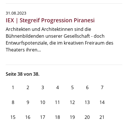
31.08.2023
IEX | Stegreif Progression Piranesi
Architekten und Architektinnen sind die
Bühnenbildenden unserer Gesellschaft - doch
Entwurfspotenziale, die im kreativen Freiraum des
Theaters ihren…
Seite 38 von 38.
1
2
3
4
5
6
7
8
9
10
11
12
13
14
15
16
17
18
19
20
21