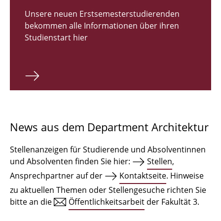
Zulassungsverfahren Bachelor 2026
Unsere neuen Erstsemesterstudierenden
bekommen alle Informationen über ihren
Bachelor Architektur
Studienstart hier
Bachelor Architektur+
Master Architektur
Qualifikationsprofil
Lehrveranstaltungen
News aus dem Department Architektur
International
Stellenanzeigen für Studierende und Absolventinnen
Institute
und Absolventen finden Sie hier:
Stellen
,
Ansprechpartner auf der
Kontaktseite
. Hinweise
Einrichtungen
zu aktuellen Themen oder Stellengesuche richten Sie
bitte an die
Öffentlichkeitsarbeit
der Fakultät 3.
Zeichensäle