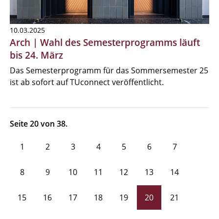
10.03.2025
Arch | Wahl des Semesterprogramms läuft
bis 24. März
Das Semesterprogramm für das Sommersemester 25
ist ab sofort auf TUconnect veröffentlicht.
Seite 20 von 38.
1
2
3
4
5
6
7
8
9
10
11
12
13
14
15
16
17
18
19
20
21