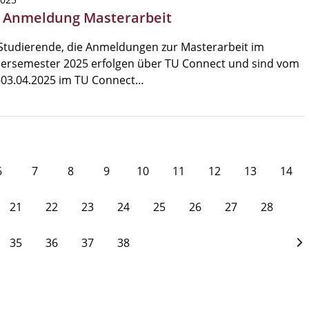
 Anmeldung Masterarbeit
Studierende, die Anmeldungen zur Masterarbeit im
rsemester 2025 erfolgen über TU Connect und sind vom
-03.04.2025 im TU Connect…
6
7
8
9
10
11
12
13
14
21
22
23
24
25
26
27
28
35
36
37
38