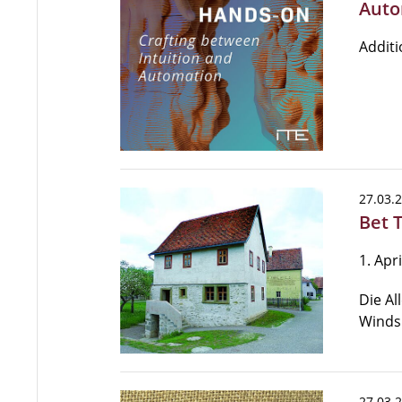
Auto
Additi
27.03.
Bet 
1. Apr
Die A
Windsh
27.03.