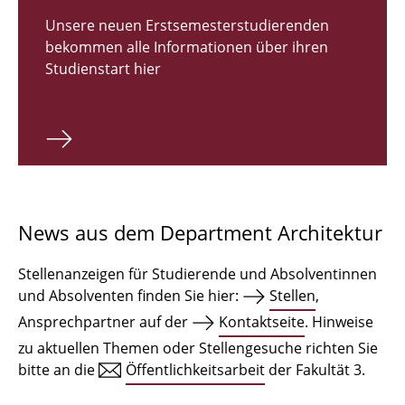
Zulassungsverfahren Bachelor 2026
Unsere neuen Erstsemesterstudierenden
bekommen alle Informationen über ihren
Bachelor Architektur
Studienstart hier
Bachelor Architektur+
Master Architektur
Qualifikationsprofil
Lehrveranstaltungen
News aus dem Department Architektur
International
Stellenanzeigen für Studierende und Absolventinnen
Institute
und Absolventen finden Sie hier:
Stellen
,
Ansprechpartner auf der
Kontaktseite
. Hinweise
Einrichtungen
zu aktuellen Themen oder Stellengesuche richten Sie
bitte an die
Öffentlichkeitsarbeit
der Fakultät 3.
Zeichensäle