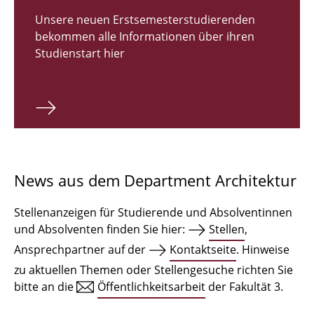
Zulassungsverfahren Bachelor 2026
Unsere neuen Erstsemesterstudierenden
bekommen alle Informationen über ihren
Bachelor Architektur
Studienstart hier
Bachelor Architektur+
Master Architektur
Qualifikationsprofil
Lehrveranstaltungen
News aus dem Department Architektur
International
Stellenanzeigen für Studierende und Absolventinnen
Institute
und Absolventen finden Sie hier:
Stellen
,
Ansprechpartner auf der
Kontaktseite
. Hinweise
Einrichtungen
zu aktuellen Themen oder Stellengesuche richten Sie
bitte an die
Öffentlichkeitsarbeit
der Fakultät 3.
Zeichensäle