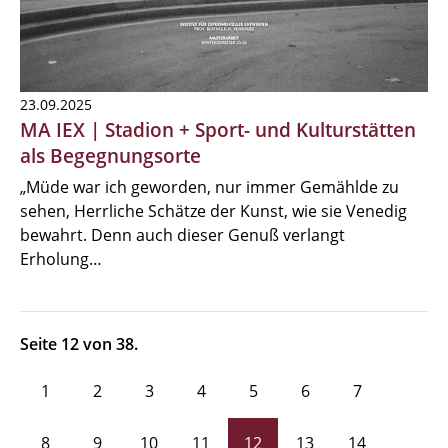
23.09.2025
MA IEX | Stadion + Sport- und Kulturstätten
als Begegnungsorte
„Müde war ich geworden, nur immer Gemählde zu
sehen, Herrliche Schätze der Kunst, wie sie Venedig
bewahrt. Denn auch dieser Genuß verlangt
Erholung…
Seite 12 von 38.
1
2
3
4
5
6
7
8
9
10
11
12
13
14