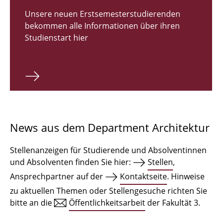
Zulassungsverfahren Bachelor 2026
Unsere neuen Erstsemesterstudierenden
bekommen alle Informationen über ihren
Bachelor Architektur
Studienstart hier
Bachelor Architektur+
Master Architektur
Qualifikationsprofil
Lehrveranstaltungen
News aus dem Department Architektur
International
Stellenanzeigen für Studierende und Absolventinnen
Institute
und Absolventen finden Sie hier:
Stellen
,
Ansprechpartner auf der
Kontaktseite
. Hinweise
Einrichtungen
zu aktuellen Themen oder Stellengesuche richten Sie
bitte an die
Öffentlichkeitsarbeit
der Fakultät 3.
Zeichensäle