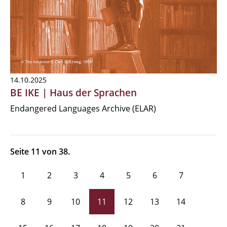
14.10.2025
BE IKE | Haus der Sprachen
Endangered Languages Archive (ELAR)
Seite 11 von 38.
1
2
3
4
5
6
7
8
9
10
11
12
13
14