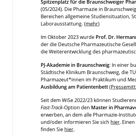
Spitzenplatz für die Braunschweiger Pha
(05/2024). Die Pharmazie in Braunschweig
Bereichen allgemeine Studiensituation, 
Laborausstattung. (
mehr
)
Im Oktober 2023 wurde
Prof. Dr. Herman
der die Deutsche Pharmazeutische Gesells
die Weiterentwicklung des pharmazeutisc
PJ-Akademie in Braunschweig
: In einer 
Städtische Klinikum Braunschweig, die 
Pharmazeut*innen im Praktikum und Medi
Ausbildung am Patientenbett
(
Pressemitt
Seit dem WiSe 2022/23 können Studiere
Fast-Track
-Option den
Master in Pharmav
erwerben, an dem alle Pharmazie-Institut
und/oder informieren Sie sich
hier
. Eine
finden Sie
hier
.