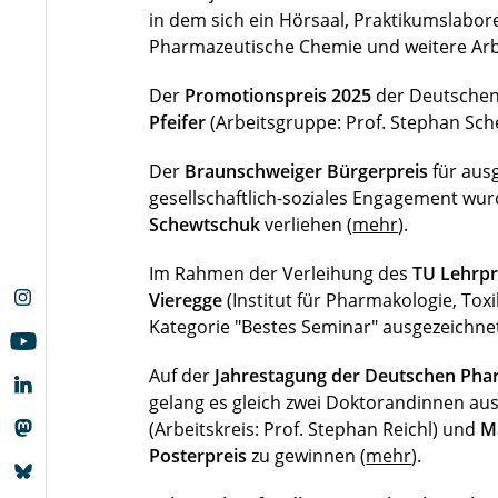
in dem sich ein Hörsaal, Praktikumslabore
Pharmazeutische Chemie und weitere Arb
Der
Promotionspreis 2025
der Deutschen
Pfeifer
(Arbeitsgruppe: Prof. Stephan Sche
Der
Braunschweiger Bürgerpreis
für aus
gesellschaftlich-soziales Engagement w
Schewtschuk
verliehen (
mehr
).
Im Rahmen der Verleihung des
TU Lehrpr
Vieregge
(Institut für Pharmakologie, Toxi
Kategorie "Bestes Seminar" ausgezeichnet
Auf der
Jahrestagung der Deutschen Pha
gelang es gleich zwei Doktorandinnen au
(Arbeitskreis: Prof. Stephan Reichl) und
M
Posterpreis
zu gewinnen (
mehr
).