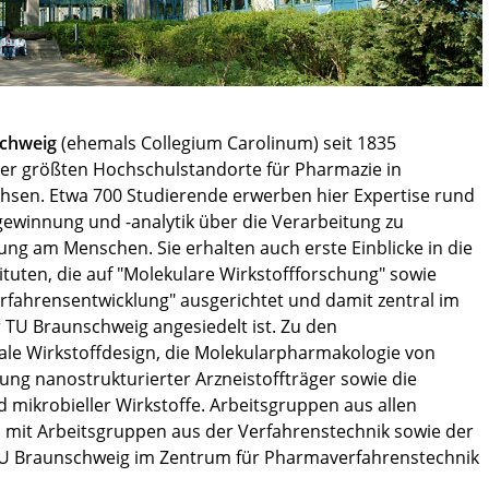
schweig
(ehemals Collegium Carolinum) seit 1835
der größten Hochschulstandorte für Pharmazie in
chsen. Etwa 700 Studierende erwerben hier Expertise rund
fgewinnung und -analytik über die Verarbeitung zu
ung am Menschen. Sie erhalten auch erste Einblicke in die
tuten, die auf "Molekulare Wirkstoffforschung" sowie
fahrensentwicklung" ausgerichtet und damit zentral im
 TU Braunschweig angesiedelt ist. Zu den
ale Wirkstoffdesign, die Molekularpharmakologie von
ung nanostrukturierter Arzneistoffträger sowie die
 mikrobieller Wirkstoffe. Arbeitsgruppen aus allen
 mit Arbeitsgruppen aus der Verfahrenstechnik sowie der
TU Braunschweig im Zentrum für Pharmaverfahrenstechnik