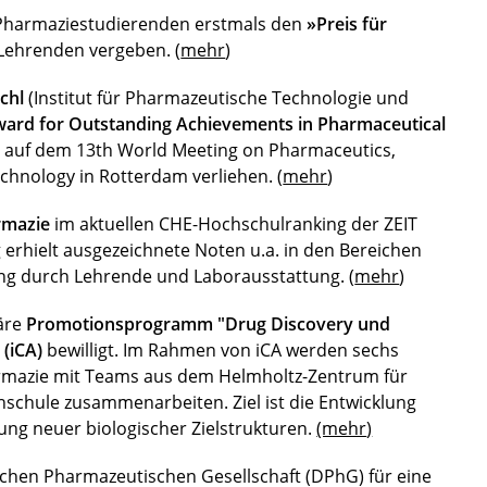
 Pharmaziestudierenden erstmals den
»Preis für
Lehrenden vergeben. (
mehr
)
chl
(Institut für Pharmazeutische Technologie und
ard for Outstanding Achievements in Pharmaceutical
e auf dem 13th World Meeting on Pharmaceutics,
hnology in Rotterdam verliehen. (
mehr
)
rmazie
im aktuellen CHE-Hochschulranking der ZEIT
 erhielt ausgezeichnete Noten u.a. in den Bereichen
ung durch Lehrende und Laborausstattung. (
mehr
)
näre
Promotionsprogramm "Drug Discovery und
 (iCA)
bewilligt. Im Rahmen von iCA werden sechs
rmazie mit Teams aus dem Helmholtz-Zentrum für
hschule zusammenarbeiten. Ziel ist die Entwicklung
erung neuer biologischer Zielstrukturen.
(mehr
)
chen Pharmazeutischen Gesellschaft (DPhG) für eine