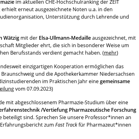
rmazie
im aktuellen CHE-Hochschulranking der ZEIT
 erhielt erneut ausgezeichnete Noten u.a. in den
Studienorganisation, Unterstützung durch Lehrende und
n Wätzig
mit der
Elsa-Ullmann-Medaille
ausgezeichnet, mit
chaft Mitglieder ehrt, die sich in besonderer Weise um
hen Berufsstands verdient gemacht haben. (
mehr
)
bundesweit einzigartigen Kooperation ermöglichen das
TU Braunschweig und die Apothekerkammer Niedersachsen
zinstudierenden im Praktischen Jahr eine
gemeinsame
eilung
vom 07.09.2023)
nde mit abgeschlossenem Pharmazie-Studium über eine
erfahrenstechnik /Vertiefung Pharmazeutische Forschung
e beteiligt sind. Sprechen Sie unsere Professor*innen an
n Erfahrungsbericht zum
Fast Track
für Pharmazeut*innen