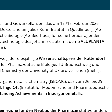
i- und Gewürzpflanzen, das am 17./18. Februar 2026
, Doktorand am Julius Kühn-Institut in Quedlinburg (AG
sche Biologie (AG Beerhues) für seine herausragenden
autechnologie des Johanniskrauts mit dem
SALUPLANTA-
hr
).
weig der diesjährige
Wissenschaftspreis der Rottendorf-
ut für Pharmazeutische Biologie, TU Braunschweig und
 Chemistry der University of Oxford verliehen (
mehr
).
rganometallic Chemistry (ISBOMC), das vom 26. bis 29.
f. Ingo Ott
(Institut für Medizinische und Pharmazeutische
standing Achievements in Bioorganometallic
einlegung für den Neubau der Pharmazie
stattgefunden,