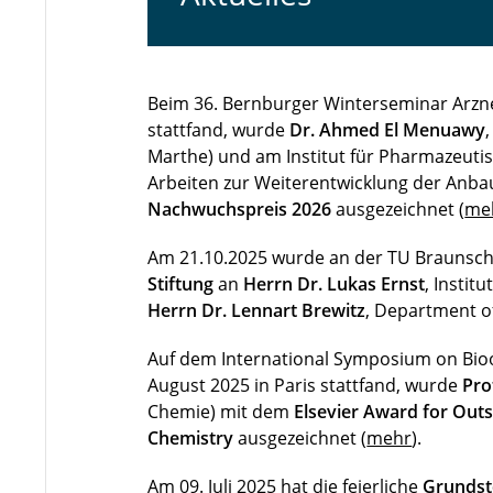
Beim 36. Bernburger Winterseminar Arzne
stattfand, wurde
Dr. Ahmed El Menuawy
Marthe) und am Institut für Pharmazeuti
Arbeiten zur Weiterentwicklung der Anb
Nachwuchspreis 2026
ausgezeichnet (
me
Am 21.10.2025 wurde an der TU Braunsch
Stiftung
an
Herrn Dr. Lukas Ernst
, Instit
Herrn Dr. Lennart Brewitz
, Department of
Auf dem International Symposium on Bioo
August 2025 in Paris stattfand, wurde
Pro
Chemie) mit dem
Elsevier Award for Out
Chemistry
ausgezeichnet (
mehr
).
Am 09. Juli 2025 hat die feierliche
Grundst