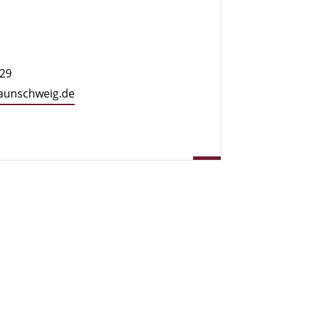
329
raun­schweig.de