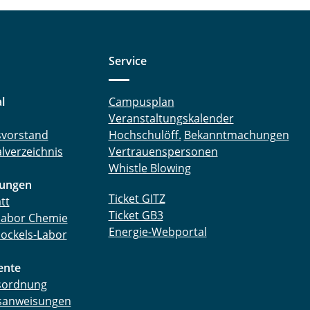
Service
l
Campusplan
Veranstaltungskalender
tsvorstand
Hochschulöff.
Bekanntmachungen
lverzeichnis
Vertrauenspersonen
Whistle Blowing
tungen
Ticket GITZ
tt
Ticket GB3
labor Chemie
Energie-Webportal
ockels-Labor
nte
tsordnung
sanweisungen