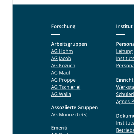
Forschung
Institut
Arbeitsgruppen
Persona
AG Hohm
Leitung
AG Jacob
Institu
AG Kozuch
Persona
AG Maul
AG Proppe
Einrich
AG Tschierlei
Werksta
AG Walla
Schüler
Agnes-P
Assoziierte Gruppen
AG Muñoz (GRS)
Dokume
Institu
Emeriti
Betrieb