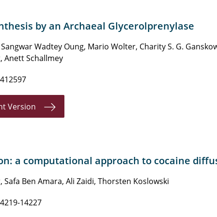
Synthesis by an Archaeal Glycerolprenylase
ar, Sangwar Wadtey Oung, Mario Wolter, Charity S. G. Gansko
t, Anett Schallmey
2412597
nt Version
ion: a computational approach to cocaine dif
afa Ben Amara, Ali Zaidi, Thorsten Koslowski
14219-14227