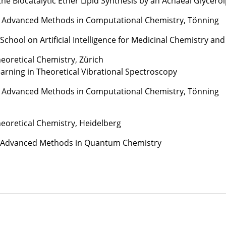
he Biocatalytic Ether Lipid Synthesis by an Achaeal Glycero
dvanced Methods in Computational Chemistry, Tönning
ool on Artificial Intelligence for Medicinal Chemistry an
oretical Chemistry, Zürich
earning in Theoretical Vibrational Spectroscopy
dvanced Methods in Computational Chemistry, Tönning
oretical Chemistry, Heidelberg
dvanced Methods in Quantum Chemistry