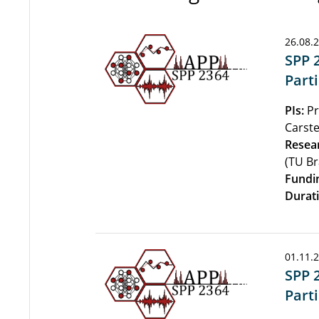
26.08.
SPP 
Parti
PIs:
Pr
Carste
Resea
(TU B
Fundi
Durati
01.11.
SPP 
Part