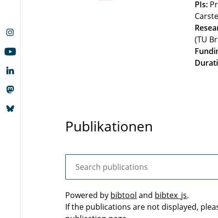
PIs:
Pr
Carste
Resea
(TU B
Fundi
Durati
Publikationen
Powered by
bibtool
and
bibtex_js
.
If the publications are not displayed, plea