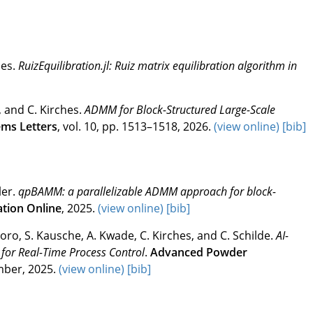
hes
.
RuizEquilibration.jl: Ruiz matrix equilibration algorithm in
 and C. Kirches
.
ADMM for Block-Structured Large-Scale
ems Letters
,
vol. 10,
pp.
1513–1518
,
2026
.
(view online)
[bib]
ler
.
qpBAMM: a parallelizable ADMM approach for block-
tion Online
,
2025
.
(view online)
[bib]
o, S. Kausche, A. Kwade, C. Kirches, and C. Schilde
.
AI-
s for Real-Time Process Control
.
Advanced Powder
mber
,
2025
.
(view online)
[bib]