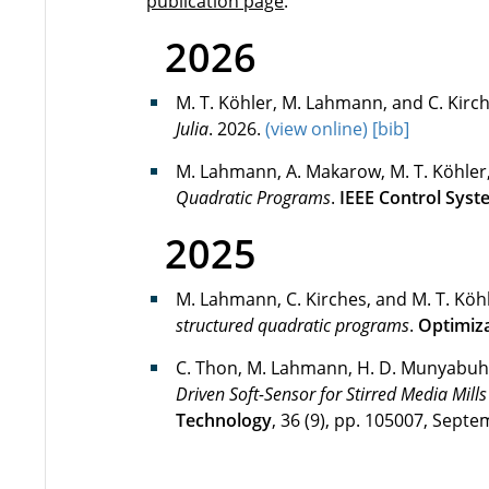
publication page
.
2026
M. T. Köhler, M. Lahmann, and C. Kirc
Julia
.
2026
.
(view online)
[bib]
M. Lahmann, A. Makarow, M. T. Köhler,
Quadratic Programs
.
IEEE Control Syst
2025
M. Lahmann, C. Kirches, and M. T. Köh
structured quadratic programs
.
Optimiza
C. Thon, M. Lahmann, H. D. Munyabuhor
Driven Soft-Sensor for Stirred Media Mill
Technology
,
36
(
9
),
pp.
105007
,
Septe