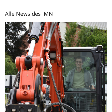
Institut
Alle News des IMN
Lehre
Forschung
Veröffentlichungen
News & Veranstaltungen
Jobs & Career
Kooperationen & Partnerschaften
Jahrbuch Agrartechnik