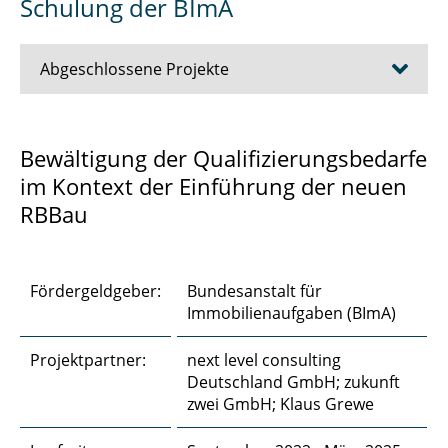
Schulung der BImA
Abgeschlossene Projekte
Adjudikation
Bewältigung der Qualifizierungsbedarfe
im Kontext der Einführung der neuen
Aufstockung Holzbau
RBBau
Ausbau der B3
Bauherrenkompetenz bei Vergabemodellen
Fördergeldgeber:
Bundesanstalt für
Immobilienaufgaben (BImA)
BKS-Tool im Auftrag der BImA
Projektpartner:
next level consulting
Ersatzneubau Kleine Schleuse Kiel
Deutschland GmbH; zukunft
zwei GmbH; Klaus Grewe
FBP NRW