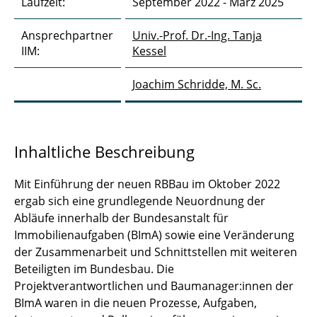
Laufzeit:
September 2022 - März 2025
GEnRe NWI
Gründung der Autobahn GmbH
Ansprechpartner
Univ.-Prof. Dr.-Ing. Tanja
IIM:
Kessel
HZI Braunschweig
Joachim Schridde, M. Sc.
Intelligente Brücke
Klinikum Braunschweig
Inhaltliche Beschreibung
Leitfaden Großprojekte
Mit Einführung der neuen RBBau im Oktober 2022
Leitfaden Zwei-Stufen-Modell
ergab sich eine grundlegende Neuordnung der
Abläufe innerhalb der Bundesanstalt für
Ökologische Wertungskriterien B3
Immobilienaufgaben (BImA) sowie eine Veränderung
Südschnellweg
der Zusammenarbeit und Schnittstellen mit weiteren
Beteiligten im Bundesbau. Die
ÖKOPOST
Projektverantwortlichen und Baumanager:innen der
BImA waren in die neuen Prozesse, Aufgaben,
OI+Bau