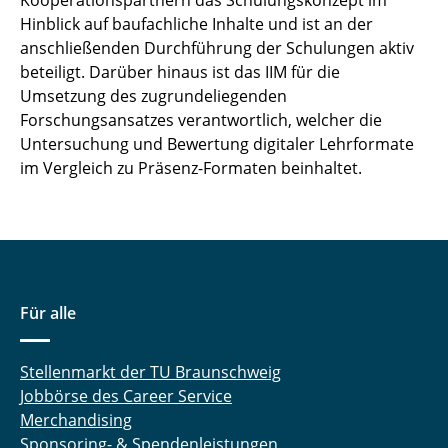
Kooperationspartnern das Schulungskonzept im
Hinblick auf baufachliche Inhalte und ist an der
Wehranlagen Main und Lahn
anschließenden Durchführung der Schulungen aktiv
beteiligt. Darüber hinaus ist das IIM für die
Wohnraumförderung
Umsetzung des zugrundeliegenden
Forschungsansatzes verantwortlich, welcher die
Vergabemodelle im Krankenhausneubau
Untersuchung und Bewertung digitaler Lehrformate
Vergabestrategie im Krankenhausneubau
im Vergleich zu Präsenz-Formaten beinhaltet.
《 Zurück zu Forschung
Für alle
Stellenmarkt der TU Braunschweig
Jobbörse des Career Service
Merchandising
Sponsoring- & Spendenleistungen