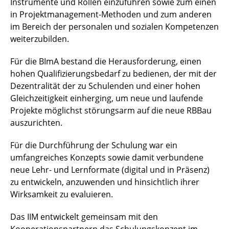
Instrumente und Rollen einzuführen sowie zum einen
in Projektmanagement-Methoden und zum anderen
ÖPP-Infrastrukturprojekte und Mittelstand
im Bereich der personalen und sozialen Kompetenzen
ÖPP in Hessen
weiterzubilden.
Für die BImA bestand die Herausforderung, einen
ÖPP in Wolfsburg
hohen Qualifizierungsbedarf zu bedienen, der mit der
ÖPP-Praxistest 2.0
Dezentralität der zu Schulenden und einer hohen
Gleichzeitigkeit einherging, um neue und laufende
Planetenfeldstraße Dortmund
Projekte möglichst störungsarm auf die neue RBBau
auszurichten.
Prozessanalyse Neckarausbau
Für die Durchführung der Schulung war ein
Risikobetrachtung B3
umfangreiches Konzepts sowie damit verbundene
neue Lehr- und Lernformate (digital und in Präsenz)
Schulung der BImA
zu entwickeln, anzuwenden und hinsichtlich ihrer
Wirksamkeit zu evaluieren.
TAniA
Das IIM entwickelt gemeinsam mit den
WB - Leitfaden NRW