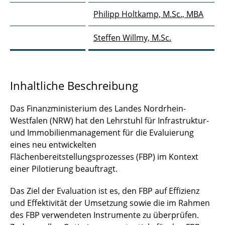
GEnRe NWI
Philipp Holtkamp, M.Sc., MBA
Gründung der Autobahn GmbH
Steffen Willmy, M.Sc.
HZI Braunschweig
Intelligente Brücke
Inhaltliche Beschreibung
Klinikum Braunschweig
Das Finanzministerium des Landes Nordrhein-
Leitfaden Großprojekte
Westfalen (NRW) hat den Lehrstuhl für Infrastruktur-
und Immobilienmanagement für die Evaluierung
Leitfaden Zwei-Stufen-Modell
eines neu entwickelten
Flächenbereitstellungsprozesses (FBP) im Kontext
Ökologische Wertungskriterien B3
einer Pilotierung beauftragt.
Südschnellweg
Das Ziel der Evaluation ist es, den FBP auf Effizienz
ÖKOPOST
und Effektivität der Umsetzung sowie die im Rahmen
des FBP verwendeten Instrumente zu überprüfen.
OI+Bau