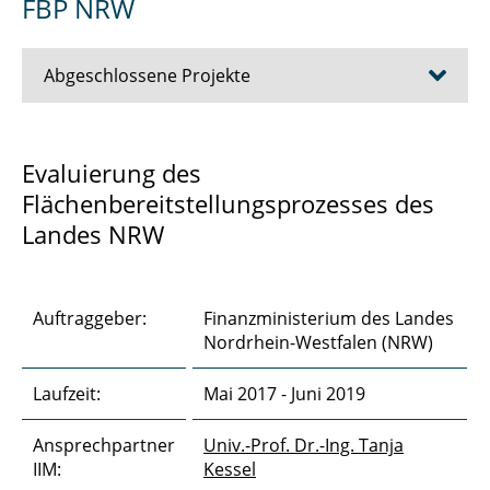
FBP NRW
Abgeschlossene Projekte
Adjudikation
Evaluierung des
Flächenbereitstellungsprozesses des
Aufstockung Holzbau
Landes NRW
Ausbau der B3
Bauherrenkompetenz bei Vergabemodellen
Auftraggeber:
Finanzministerium des Landes
Nordrhein-Westfalen (NRW)
BKS-Tool im Auftrag der BImA
Laufzeit:
Mai 2017 - Juni 2019
Ersatzneubau Kleine Schleuse Kiel
Ansprechpartner
FBP NRW
Univ.-Prof. Dr.-Ing. Tanja
IIM:
Kessel