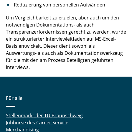
Reduzierung von personellen Aufwänden
Wehranlagen Main und Lahn
Um Vergleichbarkeit zu erzielen, aber auch um den
Wohnraumförderung
notwendigen Dokumentations- als auch
Transparenzerfordernissen gerecht zu werden, wurde
Vergabemodelle im Krankenhausneubau
ein strukturierter Interviewleitfaden auf MS-Excel-
Basis entwickelt. Dieser dient sowohl als
Vergabestrategie im Krankenhausneubau
Auswertungs- als auch als Dokumentationswerkzeug
für die mit den am Prozess Beteiligten geführten
《 Zurück zu Forschung
Interviews.
Für alle
Stellenmarkt der TU Braunschweig
Jobbörse des Career Service
Merchandising