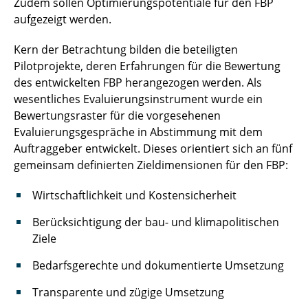
Zudem sollen Optimierungspotentiale für den FBP
aufgezeigt werden.
ÖPP-Infrastrukturprojekte und Mittelstand
Kern der Betrachtung bilden die beteiligten
ÖPP in Hessen
Pilotprojekte, deren Erfahrungen für die Bewertung
des entwickelten FBP herangezogen werden. Als
ÖPP in Wolfsburg
wesentliches Evaluierungsinstrument wurde ein
ÖPP-Praxistest 2.0
Bewertungsraster für die vorgesehenen
Evaluierungsgespräche in Abstimmung mit dem
Planetenfeldstraße Dortmund
Auftraggeber entwickelt. Dieses orientiert sich an fünf
gemeinsam definierten Zieldimensionen für den FBP:
Prozessanalyse Neckarausbau
Wirtschaftlichkeit und Kostensicherheit
Risikobetrachtung B3
Berücksichtigung der bau- und klimapolitischen
Schulung der BImA
Ziele
Bedarfsgerechte und dokumentierte Umsetzung
TAniA
Transparente und zügige Umsetzung
WB - Leitfaden NRW