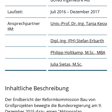
BUNG Ingenieure AG
GEnRe NWI
Laufzeit:
Juli 2016 – Dezember 2017
Gründung der Autobahn GmbH
Ansprechpartner
HZI Braunschweig
Univ.-Prof. Dr.-Ing. Tanja Kessel
IIM:
Intelligente Brücke
Dipl.-Ing. (FH) Stefan Erbarth
Klinikum Braunschweig
Philipp Holtkamp, M.Sc., MBA
Leitfaden Großprojekte
Julia Sietas, M.Sc.
Leitfaden Zwei-Stufen-Modell
Ökologische Wertungskriterien B3
Südschnellweg
Inhaltliche Beschreibung
ÖKOPOST
Der Endbericht der Reformkommission Bau von
Großprojekten bewegte die Bundesregierung am 9.
OI+Bau
Dezember 2015 dazu, einen "Aktionsplan