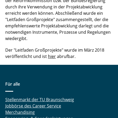
der Reformkommission bzw. der Bundesregierung
durch ihre Verwendung in der Projektabwicklung
Wehranlagen Main und Lahn
erreicht werden können. Abschließend wurde ein
"Leitfaden Großprojekte" zusammengestellt, der die
Wohnraumförderung
empfehlenswerte Projektabwicklung darlegt und die
notwendigen Instrumente, Prozesse und Regelungen
Vergabemodelle im Krankenhausneubau
wiedergibt.
Vergabestrategie im Krankenhausneubau
Der "Leitfaden Großprojekte" wurde im März 2018
《 Zurück zu Forschung
veröffentlicht und ist
hier
abrufbar.
Für alle
Stellenmarkt der TU Braunschweig
Jobbörse des Career Service
Merchandising