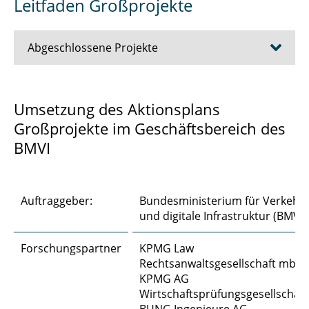
Leitfaden Großprojekte
Abgeschlossene Projekte
Adjudikation
Umsetzung des Aktionsplans
Großprojekte im Geschäftsbereich des
Aufstockung Holzbau
BMVI
Ausbau der B3
Bauherrenkompetenz bei Vergabemodellen
Auftraggeber:
Bundesministerium für Verkehr
und digitale Infrastruktur (BMVI)
BKS-Tool im Auftrag der BImA
Forschungspartner
KPMG Law
Ersatzneubau Kleine Schleuse Kiel
Rechtsanwaltsgesellschaft mbH,
KPMG AG
FBP NRW
Wirtschaftsprüfungsgesellschaft