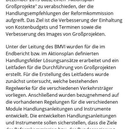
Großprojekte" zu verabschieden, der die
ÖPP-Infrastrukturprojekte und Mittelstand
Handlungsempfehlungen der Reformkommission
aufgreift. Das Ziel ist die Verbesserung der Einhaltung
ÖPP in Hessen
von Kostenbudgets und Terminen sowie die
Verbesserung des Images von Großprojekten.
ÖPP in Wolfsburg
Unter der Leitung des BMVI wurden für die im
ÖPP-Praxistest 2.0
Endbericht bzw. im Aktionsplan definierten
Handlungsfelder Lösungsansätze erarbeitet und ein
Planetenfeldstraße Dortmund
Leitfaden für die Durchführung von Großprojekten
Prozessanalyse Neckarausbau
erstellt. Für die Erstellung des Leitfadens wurde
zunächst untersucht, welche bestehenden
Risikobetrachtung B3
Regelwerke für die verschiedenen Verkehrsträger
vorliegen. Anschließend wurden bezugnehmend auf
Schulung der BImA
die vorhandenen Regelungen für die verschiedenen
Module Handlungsanleitungen und Instrumente
TAniA
entwickelt. Die entwickelten Handlungsanleitungen
und Instrumente sollen sicherstellen, dass die Ziele
WB - Leitfaden NRW