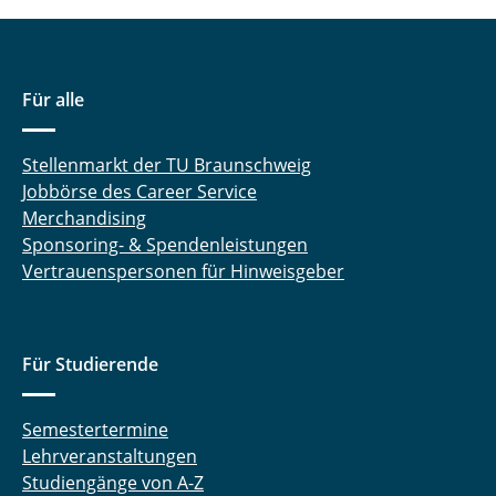
Informationstechnik
Sicherheit auf der Übertragungsschicht
Für alle
Softwareentwicklungspraktikum
Teamprojekt Digitale Signalverarbeitung
Stellenmarkt der TU Braunschweig
Jobbörse des Career Service
⤶ Studium & Lehre
Merchandising
Sponsoring- & Spendenleistungen
⌂ IfN
Vertrauenspersonen für Hinweisgeber
Für Studierende
Semestertermine
Lehrveranstaltungen
Studiengänge von A-Z