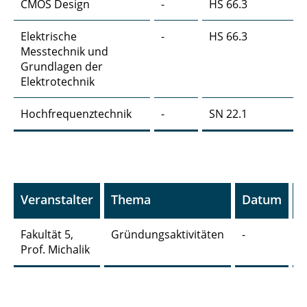
CMOS Design
-
HS 66.3
Pattern Recognition (Mustererkennung)
Elektrische
-
HS 66.3
Planung terrestrischer Funknetze
Messtechnik und
Grundlagen der
Rechnerübung zur Codierungstheorie
Elektrotechnik
Rechnerübung zur Digitalen
Hochfrequenztechnik
-
SN 22.1
Signalverarbeitung
Rechnerübung zur Modellierung und
Simulation von Mobilfunksystemen
Veranstalter
Thema
Datum
O
Rechnerübung zur Planung terrestrischer
Funknetze
Fakultät 5,
Gründungsaktivitäten
-
H
Prof. Michalik
6
Rechnerübung zur digitalen
Signalübertragung
Ringvorlesung Elektrotechnik und