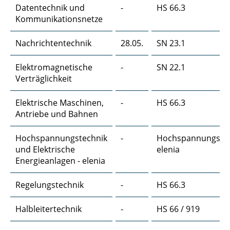
Datentechnik und
-
HS 66.3
Kommunikationsnetze
Labor Mobilfunksysteme
Nachrichtentechnik
28.05.
SN 23.1
Maschinelles Lernen und seine Anwendung in
der Nachrichtentechnik
Elektromagnetische
-
SN 22.1
Verträglichkeit
Medientechnisches Projekt (DiKuM)
Elektrische Maschinen,
Modellierung und Simulation von
-
HS 66.3
Antriebe und Bahnen
Mobilfunksystemen
Hochspannungstechnik
Netzwerk-Informationstheorie
-
Hochspannungshal
und Elektrische
elenia
Energieanlagen - elenia
Oberseminar Machine Learning
Optimierungs- und Spieltheorie in der
Regelungstechnik
-
HS 66.3
Nachrichtentechnik
Halbleitertechnik
-
HS 66 / 919
Quantenkommunikationsnetzwerke