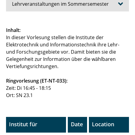
Lehrveranstaltungen im Sommersemester
Codierungstheorie
Inhalt:
In dieser Vorlesung stellen die Institute der
Computer Lab Mustererkennung
Elektrotechnik und Informationstechnik ihre Lehr-
Digitale Signalübertragung
und Forschungsgebiete vor. Damit bieten sie die
Gelegenheit zur Information über die wählbaren
Digitale Signalverarbeitung
Vertiefungsrichtungen.
Deep Learning Lab
Ringvorlesung (ET-NT-033):
Zeit: Di 16:45 - 18:15
Einführung in die Elektrotechnik für
Ort: SN 23.1
Medienwissenschaftler
Elektrotechnische Grundlagen der
Technischen Informatik
Institut für
Date
Location
Grundlagen des Mobilfunks