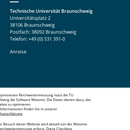
Technische Universität Braunschweig
Universitätsplatz 2
38106 Braunschweig
Postfach: 38092 Braunschweig
Telefon: +49 (0) 531 391-0
Anreise
nymisierten Reichweitenmessung nutzt die TU
hweig die Software Matomo. Die Daten dienen dazu, das
bot zu optimieren.
Informationen finden Sie in unserer
hutzerklärung
.
hr Besuch dieser Website wird aktuell von der Matomo
eichweitenmessung erfasst. Diese Checkbox