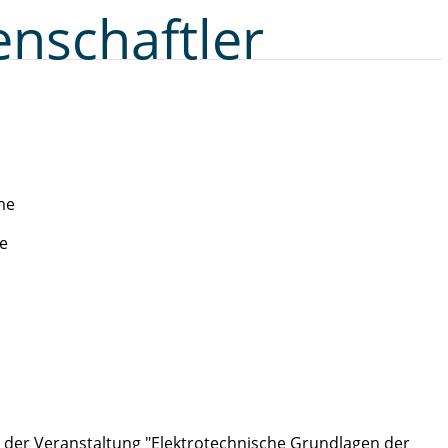
nschaftler
me
se
t der Veranstaltung "
Elektrotechnische Grundlagen der