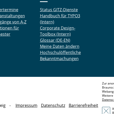
ertermine
Status GITZ-Dienste
anstaltungen
Handbuch für TYPO3
gänge von A-Z
(Intern)
tionen für
Corporate Design-
ester
Toolbox (Intern)
Glossar (DE-EN)
Meine Daten ändern
Hochschulöffentliche
Bekanntmachungen
Zur ano
Braunsc
Webange
Weitere 
Datensc
eig
Impressum
Datenschutz
Barrierefreiheit
I
R