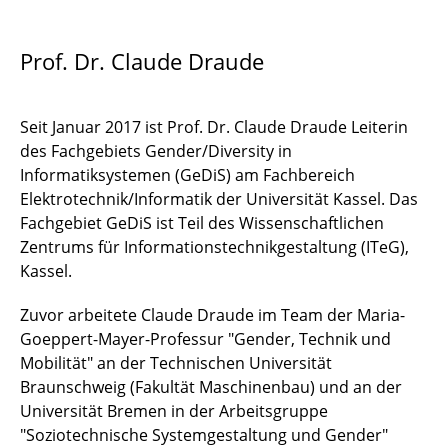
Anja Trittelvitz M.A.
Prof. Dr. Claude Draude
Julia Stilke M.A.
Seit Januar 2017 ist Prof. Dr. Claude Draude Leiterin
Dr. Sandra Buchmüller
des Fachgebiets Gender/Diversity in
Informatiksystemen (GeDiS) am Fachbereich
Annette Bartsch M.A.
Elektrotechnik/Informatik der Universität Kassel. Das
Jan Büssers M.A.
Fachgebiet GeDiS ist Teil des Wissenschaftlichen
Zentrums für Informationstechnikgestaltung (ITeG),
Dr. Imme Petersen
Kassel.
Jana Szeimies B.A.
Zuvor arbeitete Claude Draude im Team der Maria-
Goeppert-Mayer-Professur "Gender, Technik und
Corinna Melcher M.A.
Mobilität" an der Technischen Universität
Braunschweig (Fakultät Maschinenbau) und an der
Dr. Göde Both
Universität Bremen in der Arbeitsgruppe
"Soziotechnische Systemgestaltung und Gender"
Prof. Dr. Claude Draude