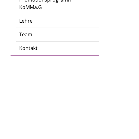
KoMMa.G
Lehre
Team
Kontakt