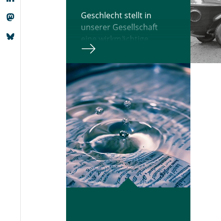
For
aufe
Geschlecht stellt in
Fach
unserer Gesellschaft
und 
eine wirkmächtige
unte
Kategorie sozialer
vere
Ordnung und
stre
Ungleichheit dar, die mit
Ges
anderen sozialen
dan
Kategorien wie zum
und 
Beispiel Alter, kulturelle
Rec
Herkunft, Klasse,
Dies
körperliche Befähigung
Ster
oder sexuelle
kli
Orientierung in
über
Beziehung steht. In der
Gesc
Wissenschaft wird diese
wie
wechselseitige
Frag
Verschränkung sozialer
durc
Ungleichheitskategorien