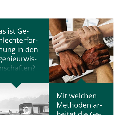
s ist Ge­
hlech­ter­for­
hung in den
­ge­nieur­wis­
n­schaf­ten?
chlechterforschung
Mit welchen
 den
Me­tho­den ar­
enieurwissenschaften
fen zwei Lehr-und
bei­tet die Ge­