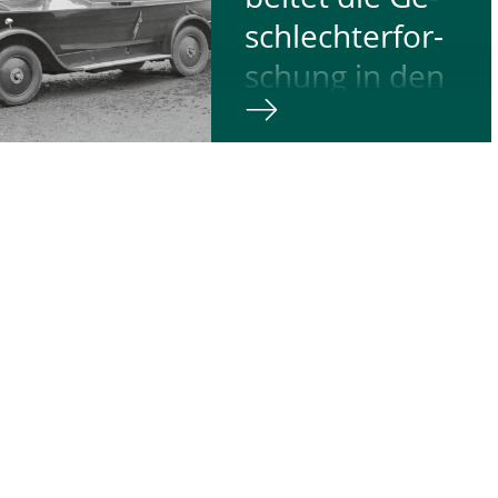
schungsfelder
schlech­ter­for­
inander, die sich in
kultur, Methodik
schung in den
Didaktik
In­ge­nieur­wis­
rscheiden. Stark
infacht betrachtet,
sen­schaf­ten?
bt die
chlechterforschung
ach, der Komplexität
Geschlechterforschung
Vielfalt der Welt
arbeitet inter- und
hnung zu tragen.
transdisziplinär, das
 heißt insbesondere,
bedeutet, sie übersetzt
eotype – also
zwischen verschiedenen
scheehafte Aussagen
Wissensbeständen,
 unterschiedliche
Herangehensweisen und
hlechter – nicht zu
Disziplinen. Im Kontext
derholen, sondern in
der
e zu stellen und
Ingenieurwissenschaften
h wissenschaftliche