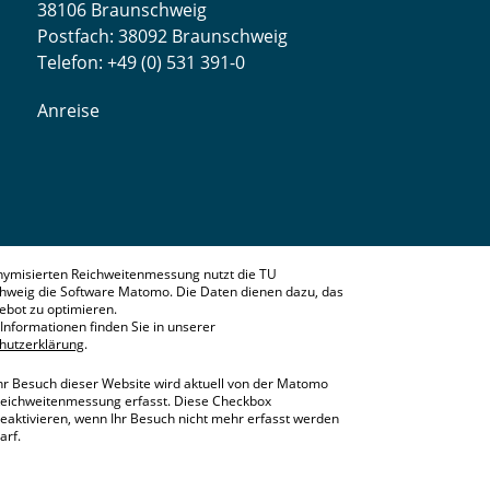
38106 Braunschweig
Postfach: 38092 Braunschweig
Telefon: +49 (0) 531 391-0
Anreise
nymisierten Reichweitenmessung nutzt die TU
hweig die Software Matomo. Die Daten dienen dazu, das
bot zu optimieren.
Informationen finden Sie in unserer
hutzerklärung
.
hr Besuch dieser Website wird aktuell von der Matomo
eichweitenmessung erfasst. Diese Checkbox
eaktivieren, wenn Ihr Besuch nicht mehr erfasst werden
arf.