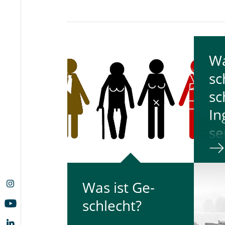
Wa
sc
sc
In
se
Mit
Ges
Was ist Ge­
und
schlecht?
Ing
tref