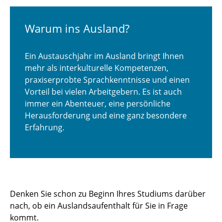
Akademische Anerkennung
Warum ins Ausland?
Erasmus+
Ein Austauschjahr im Ausland bringt Ihnen
Austauschprogramme weltweit
mehr als interkulturelle Kompetenzen,
praxiserprobte Sprachkenntnisse und einen
Summer Schools im Ausland
Vorteil bei vielen Arbeitgebern. Es ist auch
immer ein Abenteuer, eine persönliche
Exchange Free Mover
Herausforderung und eine ganz besondere
Erfahrung.
Dual Degree-Programme
Erfahrungsberichte
Fotowettbewerb
Denken Sie schon zu Beginn Ihres Studiums darüber
Infoveranstaltungen
nach, ob ein Auslandsaufenthalt für Sie in Frage
kommt.