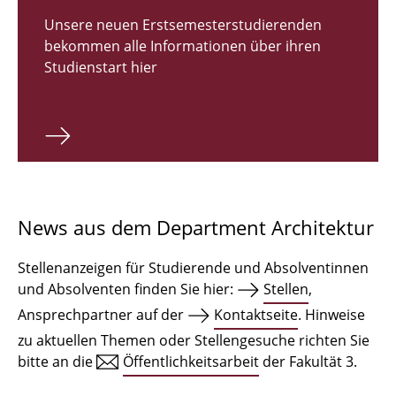
Zulassungsverfahren Bachelor 2026
Unsere neuen Erstsemesterstudierenden
bekommen alle Informationen über ihren
Bachelor Architektur
Studienstart hier
Bachelor Architektur+
Master Architektur
Qualifikationsprofil
Lehrveranstaltungen
News aus dem Department Architektur
International
Stellenanzeigen für Studierende und Absolventinnen
Institute
und Absolventen finden Sie hier:
Stellen
,
Ansprechpartner auf der
Kontaktseite
. Hinweise
Einrichtungen
zu aktuellen Themen oder Stellengesuche richten Sie
bitte an die
Öffentlichkeitsarbeit
der Fakultät 3.
Zeichensäle