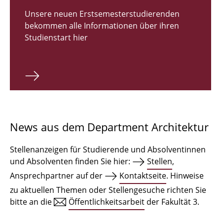
Zulassungsverfahren Bachelor 2026
Unsere neuen Erstsemesterstudierenden
bekommen alle Informationen über ihren
Bachelor Architektur
Studienstart hier
Bachelor Architektur+
Master Architektur
Qualifikationsprofil
Lehrveranstaltungen
News aus dem Department Architektur
International
Stellenanzeigen für Studierende und Absolventinnen
Institute
und Absolventen finden Sie hier:
Stellen
,
Ansprechpartner auf der
Kontaktseite
. Hinweise
Einrichtungen
zu aktuellen Themen oder Stellengesuche richten Sie
bitte an die
Öffentlichkeitsarbeit
der Fakultät 3.
Zeichensäle