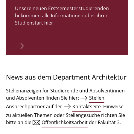
Zulassungsverfahren Bachelor 2026
Unsere neuen Erstsemesterstudierenden
bekommen alle Informationen über ihren
Bachelor Architektur
Studienstart hier
Bachelor Architektur+
Master Architektur
Qualifikationsprofil
Lehrveranstaltungen
News aus dem Department Architektur
International
Stellenanzeigen für Studierende und Absolventinnen
Institute
und Absolventen finden Sie hier:
Stellen
,
Ansprechpartner auf der
Kontaktseite
. Hinweise
Einrichtungen
zu aktuellen Themen oder Stellengesuche richten Sie
bitte an die
Öffentlichkeitsarbeit
der Fakultät 3.
Zeichensäle