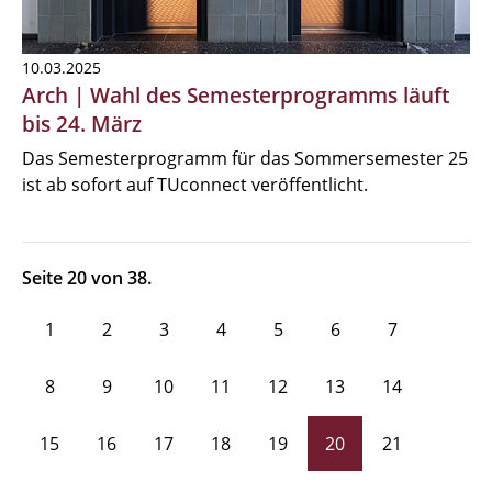
10.03.2025
Arch | Wahl des Semesterprogramms läuft
bis 24. März
Das Semesterprogramm für das Sommersemester 25
ist ab sofort auf TUconnect veröffentlicht.
Seite 20 von 38.
1
2
3
4
5
6
7
8
9
10
11
12
13
14
15
16
17
18
19
20
21