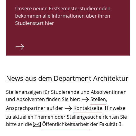
Zulassungsverfahren Bachelor 2026
Unsere neuen Erstsemesterstudierenden
bekommen alle Informationen über ihren
Bachelor Architektur
Studienstart hier
Bachelor Architektur+
Master Architektur
Qualifikationsprofil
Lehrveranstaltungen
News aus dem Department Architektur
International
Stellenanzeigen für Studierende und Absolventinnen
Institute
und Absolventen finden Sie hier:
Stellen
,
Ansprechpartner auf der
Kontaktseite
. Hinweise
Einrichtungen
zu aktuellen Themen oder Stellengesuche richten Sie
bitte an die
Öffentlichkeitsarbeit
der Fakultät 3.
Zeichensäle