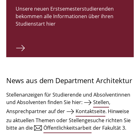
Zulassungsverfahren Bachelor 2026
Unsere neuen Erstsemesterstudierenden
bekommen alle Informationen über ihren
Bachelor Architektur
Studienstart hier
Bachelor Architektur+
Master Architektur
Qualifikationsprofil
Lehrveranstaltungen
News aus dem Department Architektur
International
Stellenanzeigen für Studierende und Absolventinnen
Institute
und Absolventen finden Sie hier:
Stellen
,
Ansprechpartner auf der
Kontaktseite
. Hinweise
Einrichtungen
zu aktuellen Themen oder Stellengesuche richten Sie
bitte an die
Öffentlichkeitsarbeit
der Fakultät 3.
Zeichensäle