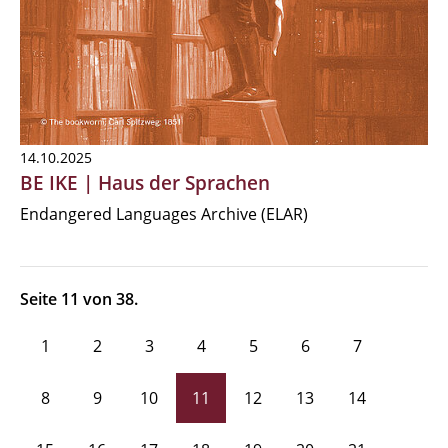
14.10.2025
BE IKE | Haus der Sprachen
Endangered Languages Archive (ELAR)
Seite 11 von 38.
1
2
3
4
5
6
7
8
9
10
11
12
13
14