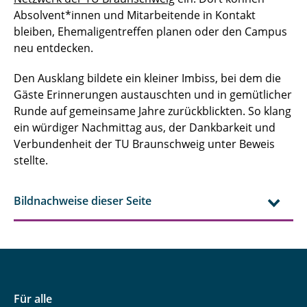
IfR-Alumni-Treffen 2024
Absolvent*innen und Mitarbeitende in Kontakt
bleiben, Ehemaligentreffen planen oder den Campus
Jubiläum der BauIng Alumni*ae: 50 Jahre seit
neu entdecken.
dem Studienbeginn!
Den Ausklang bildete ein kleiner Imbiss, bei dem die
Ein bunter Blumenstrauß an Inspiration
Gäste Erinnerungen austauschten und in gemütlicher
Runde auf gemeinsame Jahre zurückblickten. So klang
Fly High or Slower and Lower?!
ein würdiger Nachmittag aus, der Dankbarkeit und
Verbundenheit der TU Braunschweig unter Beweis
50 Jahre später
stellte.
Internationales Austauschtreffen
Bildnachweise dieser Seite
On Air! Besuch bei Radio Okerwelle
Insights zur alumni-clubs.net Tagung 2024
Für alle