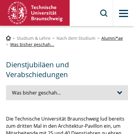
Menü
Studium & Lehre
Nach dem Studium
Alumni*ae
Was bisher geschah...
Dienstjubiläen und
Verabschiedungen
Was bisher geschah...
Alumni*ae und Studierende bei Radio
Die Technische Universität Braunschweig lud bereits
Okerwelle 2026
zum dritten Mal in den Architektur-Pavillon ein, um
Mitarbeitende mit 25 und 40 Dienstjahren zu ehren
Zeit zum Feiern!