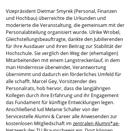
Goldenes Vordiplom der Geodäsie-
Vizepräsident Dietmar Smyrek (Personal, Finanzen
Studierenden nach 50 Jahren
und Hochbau) überreichte die Urkunden und
moderierte die Veranstaltung, die gemeinsam mit der
Ein Wiedersehen auf dem Campus
Personalabteilung organisiert wurde. Ulrike Wrobel,
Gleichstellungsbeauftragte, dankte den Jubilierenden
Ein Blick ins Archiv - Studium und Leben von
für ihre Ausdauer und ihren Beitrag zur Stabilität der
Hans-Joachim Hartwig
Hochschule. Sie verglich den Weg der (ehemaligen)
Mitarbeitenden mit einem Langstreckenlauf, in dem
Gemeinsam im Radio - Zu Gast bei Radio
man Hindernisse überwindet, Verantwortung
Okerwelle
übernimmt und dadurch ein förderliches Umfeld für
alle schafft. Marcel Gey, Vorsitzender des
Insights zur alumni-Clubs.net Tagung 2025
Personalrats, hob hervor, dass die langjährigen
Kollegen durch ihre Erfahrung und ihr Engagement
Campustour mit dem IDA
das Fundament für künftige Entwicklungen legen.
Wieder zurück - nach 50 Jahren
Anschließend lud Melanie Schaller von der
Servicestelle Alumni & Career alle Anwesenden zur
Jahresausklang
kostenlosen Mitgliedschaft im
zentralen Alumni*ae-
Netzwerk der TU Braunschweig
ein. Dort können