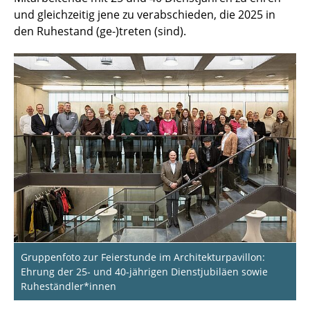
und gleichzeitig jene zu verabschieden, die 2025 in
Von versteckten Orten zum Mensa-Besuch
den Ruhestand (ge-)treten (sind).
nach vielen Jahren
Karriereimpulse aus der Praxis
Jahreshighlights 2025
Dienstjubiläen und Verabschiedungen
Goldenes Semestertreffen des
Bauingenieurjahrgangs 1975
Vernetzung über Generationen im Master
Digitale Kommunikation und
Medientechnologien
Gruppenfoto zur Feierstunde im Architekturpavillon:
Ehrung der 25- und 40-jährigen Dienstjubiläen sowie
Erstsemestertreffen Informatik nach 50
Ruheständler*innen
Jahren (WS 1975/76)