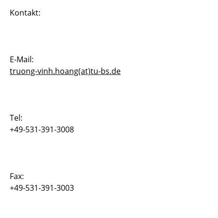
Kontakt:
Simona Dobrilla
Dr. Dishi Liu
Dr. Thorsten Grahs
E-Mail:
truong-vinh.hoang(at)tu-bs.de
Dr. Andjelka Stanic
Dr. Thilo Moshagen
Tel:
Dr. Truong-Vinh Hoang
+49-531-391-3008
Dr. Bojana Rosi?
Dr. Ehsan Adeli
Fax:
+49-531-391-3003
Alexey Kiriyenko DV-Koordinator
Joachim Rang