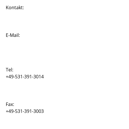
Kontakt:
Simona Dobrilla
Dr. Dishi Liu
Dr. Thorsten Grahs
E-Mail:
Dr. Andjelka Stanic
Dr. Thilo Moshagen
Tel:
Dr. Truong-Vinh Hoang
+49-531-391-3014
Dr. Bojana Rosi?
Dr. Ehsan Adeli
Fax:
+49-531-391-3003
Alexey Kiriyenko DV-Koordinator
Joachim Rang