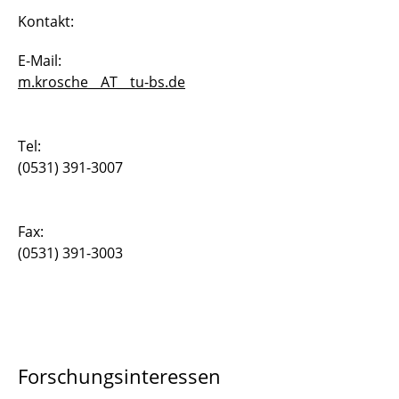
Kontakt:
Christian Oldiges
E-Mail:
Carsten Othmer
m.krosche__AT__tu-bs.de
Daniel Fulger
Tel:
Dominik Jürgens
(0531) 391-3007
Abul K.M. Fahimuddin
Joachim Axmann
Fax:
(0531) 391-3003
Joachim Rang
Markus Krosche
Dr. Martin Krosche
Forschungsinteressen
Dr. Oliver Pajonk