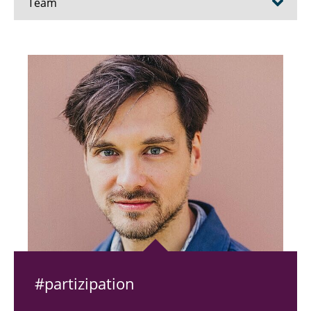
Team
Prof. Dr. Susanne Robra-Bissantz
Viktoria Lutter (Teamassistenz)
Pascal Abel
Patrick Hiske
Dominique Pardey
Anna Rethmann
Varinia Wittholz
Johanna Thiele
#par­ti­zi­pa­ti­on
- Externe Doktoranden -