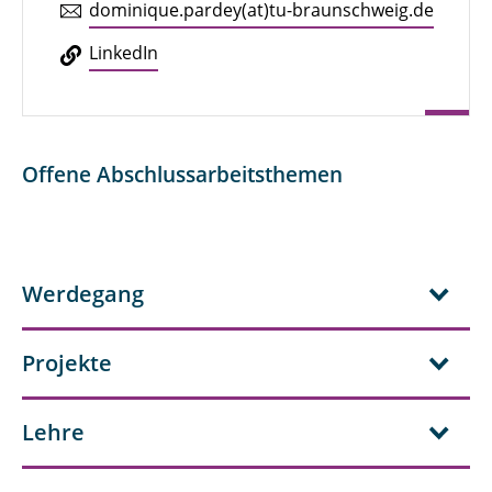
do­mi­ni­que.pardey(at)tu-braun­schweig.de
Lin­kedIn
Offene Abschlussarbeitsthemen
Werdegang
Projekte
Lehre