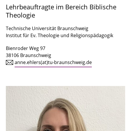
Prof. Dr. Christoph Dahling-Sander
Lehrbeauftragte im Bereich Biblische
Theologie
PD Dr. Detlef Dieckmann
Anne-Marieke Ehlers
Technische Universität Braunschweig
Institut für Ev. Theologie und Religionspädagogik
Dorothee Hauer
Bienroder Weg 97
Prof. Dr. Stefan Heuser
38106 Braunschweig
anne.ehlers(at)tu-braunschweig.de
Dipl. Rel.päd. Britta Lange, M.Theol.
Dr. Stephanie Martin
PD Dr. Antje M. Mickan
Anni Neumann
Prof. Dr. Gottfried Orth