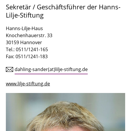
Prof. Dr. Christoph Dahling-Sander
Sekretär / Geschäftsführer der Hanns-
Lilje-Stiftung
PD Dr. Detlef Dieckmann
Anne-Marieke Ehlers
Hanns-Lilje-Haus
Knochenhauerstr. 33
Dorothee Hauer
30159 Hannover
Tel.: 0511/1241-165
Prof. Dr. Stefan Heuser
Fax: 0511/1241-183
Dipl. Rel.päd. Britta Lange, M.Theol.
dahling-sander(at)lilje-stiftung.de
Dr. Stephanie Martin
www.lilje-stiftung.de
PD Dr. Antje M. Mickan
Anni Neumann
Prof. Dr. Gottfried Orth