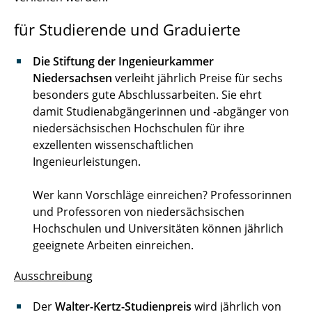
Carolo-Wilhelmina-Stipendium
für Studierende und Graduierte
Landesstipendium Niedersachsen
Die Stiftung der Ingenieurkammer
Externe Stipendien für Auslandsaufenthalte
Niedersachsen
verleiht jährlich Preise für sechs
besonders gute Abschlussarbeiten. Sie ehrt
Preise
damit Studienabgängerinnen und -abgänger von
niedersächsischen Hochschulen für ihre
Die Begabtenförderungswerke
exzellenten wissenschaftlichen
Ingenieurleistungen.
Stipendien für internationale Studierende
Wer kann Vorschläge einreichen? Professorinnen
Stipendienportal
und Professoren von niedersächsischen
Stipendiengeber außerhalb der TU
Hochschulen und Universitäten können jährlich
Braunschweig
geeignete Arbeiten einreichen.
Kontakt
Ausschreibung
Der
Walter-Kertz-Studienpreis
wird jährlich von