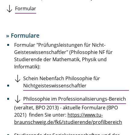
Master KTW
Formular
Downloads
Kommentare
» Formulare
Wochenplan
Formular "Prüfungsleistungen für Nicht-
Geisteswissenschaftler" (Philosophie NF für
Exkursionen
Studierende der Mathematik, Physik und
Informatik):
Fachschaft
Schein Nebenfach Philosophie für
Employability
Nichtgeisteswissenschaftler
Philosophie im Professionalisierungs-Bereich
(veraltet, BPO 2013) - aktuelle Formulare (BPO
2021) finden Sie unter:
https://www.tu-
braunschweig.de/fk6/studierende/profilbereich