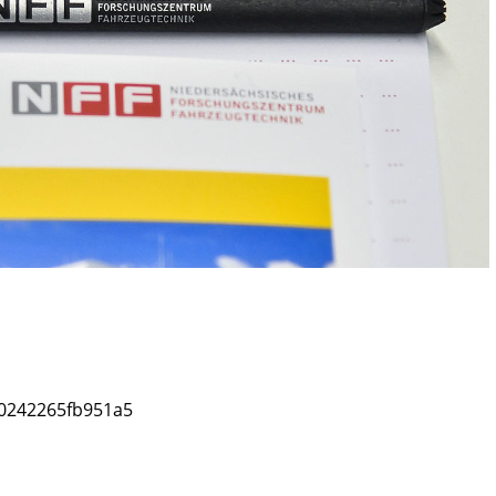
00242265fb951a5