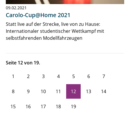
09.02.2021
Carolo-Cup@Home 2021
Statt live auf der Strecke, live von zu Hause:
Internationaler studentischer Wettkampf mit
selbstfahrenden Modellfahrzeugen
Seite 12 von 19.
1
2
3
4
5
6
7
8
9
10
11
12
13
14
15
16
17
18
19