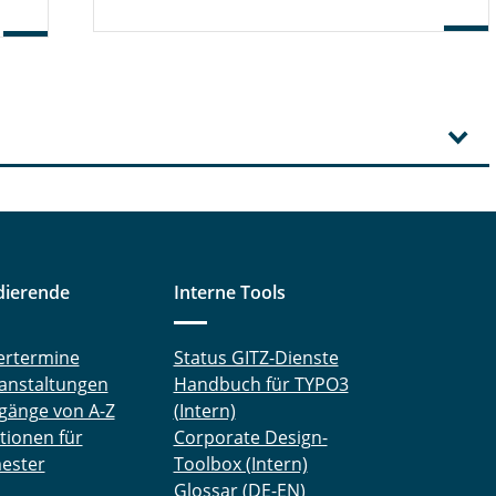
dierende
Interne Tools
ertermine
Status GITZ-Dienste
anstaltungen
Handbuch für TYPO3
gänge von A-Z
(Intern)
tionen für
Corporate Design-
ester
Toolbox (Intern)
Glossar (DE-EN)