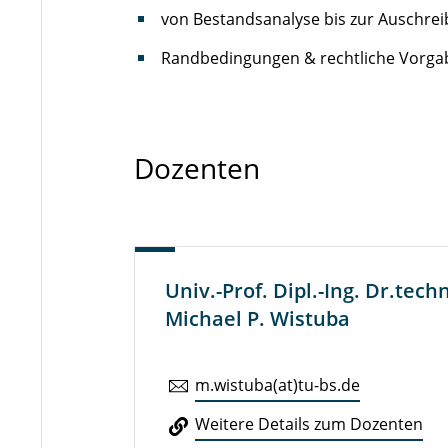
von Bestandsanalyse bis zur Auschre
Randbedingungen & rechtliche Vorg
Dozenten
Univ.-Prof. Dipl.-Ing. Dr.tech
Michael P. Wistuba
m.​wistuba(at)tu-​bs.​de
Weitere Details zum Do­zen­ten