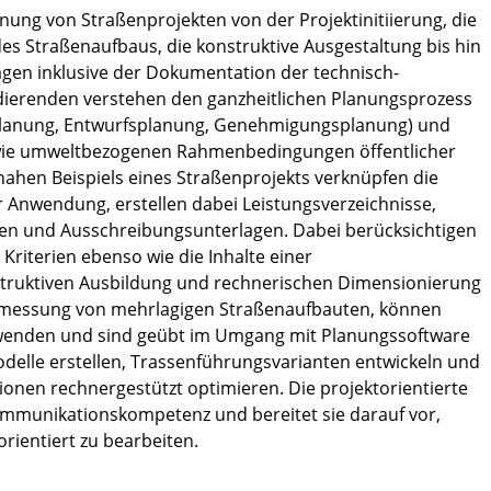
lanung von Straßenprojekten von der Projektinitiierung, die
es Straßenaufbaus, die konstruktive Ausgestaltung bis hin
agen inklusive der Dokumentation der technisch-
udierenden verstehen den ganzheitlichen Planungsprozess
rplanung, Entwurfsplanung, Genehmigungsplanung) und
sowie umweltbezogenen Rahmenbedingungen öffentlicher
snahen Beispiels eines Straßenprojekts verknüpfen die
 Anwendung, erstellen dabei Leistungsverzeichnisse,
ien und Ausschreibungsunterlagen. Dabei berücksichtigen
Kriterien ebenso wie die Inhalte einer
struktiven Ausbildung und rechnerischen Dimensionierung
emessung von mehrlagigen Straßenaufbauten, können
nwenden und sind geübt im Umgang mit Planungssoftware
delle erstellen, Trassenführungsvarianten entwickeln und
onen rechnergestützt optimieren. Die projektorientierte
ommunikationskompetenz und bereitet sie darauf vor,
rientiert zu bearbeiten.