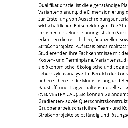
Qualifikationsziel ist die eigenständige P
Variantenplanung, die Dimensionierung d
zur Erstellung von Ausschreibungsunterl
wirtschaftlichen Entscheidungen. Die St
in seinen einzelnen Planungsstufen (Vo
erkennen die rechtlichen, finanziellen 
Straßenprojekte. Auf Basis eines realität
Studierenden ihre Fachkenntnisse mit der
Kosten- und Terminpläne, Variantenstud
sie ökonomische, ökologische und soziale 
Lebenszyklusanalyse. Im Bereich der kon
beherrschen sie die Modellierung und B
Baustoff- und Tragverhaltensmodelle a
(z. B. VESTRA CAD). Sie können Geländemo
Gradienten- sowie Querschnittskonstrukti
Gruppenarbeit schärft ihre Team- und K
Straßenprojekte selbständig und lösungso