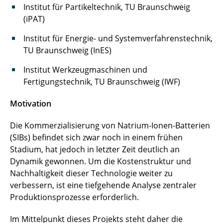
Institut für Partikeltechnik, TU Braunschweig
OptiSPAN
(iPAT)
Institut für Energie- und Systemverfahrenstechnik,
ProLiT
TU Braunschweig (InES)
SIB:DE
Institut Werkzeugmaschinen und
Fertigungstechnik, TU Braunschweig (IWF)
SPP 2289 Hetero-Aggregates 2.0
Motivation
S²taR
Die Kommerzialisierung von Natrium-Ionen-Batterien
(SIBs) befindet sich zwar noch in einem frühen
Stadium, hat jedoch in letzter Zeit deutlich an
Dynamik gewonnen. Um die Kostenstruktur und
Nachhaltigkeit dieser Technologie weiter zu
verbessern, ist eine tiefgehende Analyse zentraler
Produktionsprozesse erforderlich.
Im Mittelpunkt dieses Projekts steht daher die