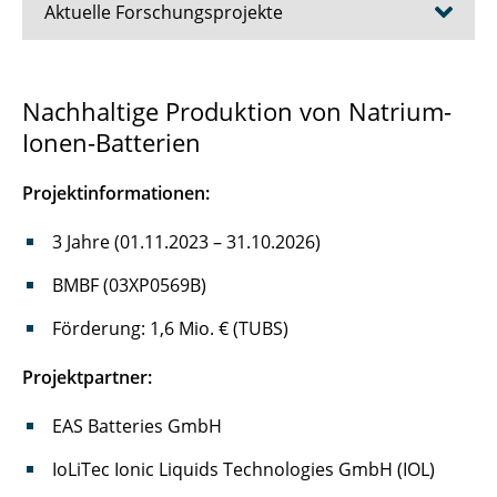
Aktuelle Forschungsprojekte
BiSSFest
Nachhaltige Produktion von Natrium-
Ionen-Batterien
JSPS–DFG Kooperationsprojekt
GranuGoIn
Projektinformationen:
GUTBatt
3 Jahre (01.11.2023 – 31.10.2026)
BMBF (03XP0569B)
HiPoBat
Förderung: 1,6 Mio. € (TUBS)
KeraLiS
Projektpartner:
LEBAZ
EAS Batteries GmbH
NaNaBatt
IoLiTec Ionic Liquids Technologies GmbH (IOL)
NoVOC