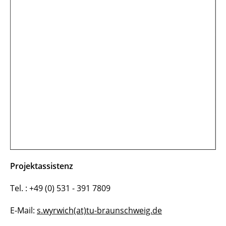
Projektassistenz
Tel. : +49 (0) 531 - 391 7809
E-Mail:
s.wyrwich(at)tu-braunschweig.de