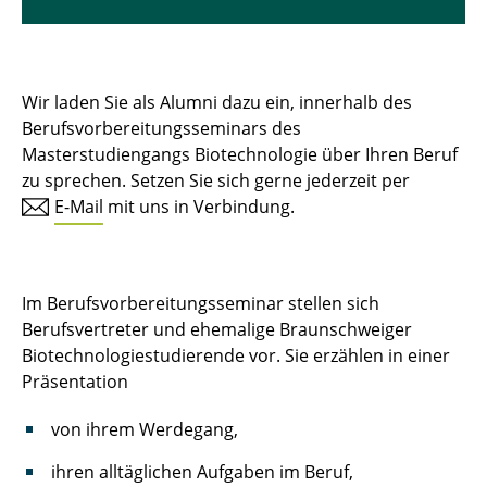
Aktuelles zum Studium
Abschlussarbeiten und Stellenangebote
Wir laden Sie als Alumni dazu ein, innerhalb des
Mehr als nur Studium
Berufsvorbereitungsseminars des
Masterstudiengangs Biotechnologie über Ihren Beruf
FAQs
zu sprechen. Setzen Sie sich gerne jederzeit per
BACHELOR
E-Mail
mit uns in Verbindung.
MASTER
Infos für Erstsemester und BewerberInnen
Im Berufsvorbereitungsseminar stellen sich
Berufsvertreter und ehemalige Braunschweiger
International
Biotechnologiestudierende vor. Sie erzählen in einer
Präsentation
Beratungsangebote und Langzeitstudierende
von ihrem Werdegang,
Biotech-ABC / FAQ
ihren alltäglichen Aufgaben im Beruf,