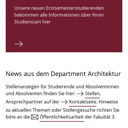
Zulassungsverfahren Bachelor 2026
Unsere neuen Erstsemesterstudierenden
bekommen alle Informationen über ihren
Bachelor Architektur
Studienstart hier
Bachelor Architektur+
Master Architektur
Qualifikationsprofil
Lehrveranstaltungen
News aus dem Department Architektur
International
Stellenanzeigen für Studierende und Absolventinnen
Institute
und Absolventen finden Sie hier:
Stellen
,
Ansprechpartner auf der
Kontaktseite
. Hinweise
Einrichtungen
zu aktuellen Themen oder Stellengesuche richten Sie
bitte an die
Öffentlichkeitsarbeit
der Fakultät 3.
Zeichensäle