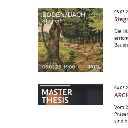
05.03.
Steg
Die Hü
errich
Bauens
04.03.
ARCH
Vom 24
Präsen
sind h