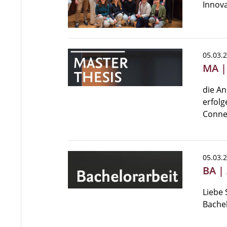
Innova
05.03.
MA |
die A
erfolg
Connec
05.03.
BA |
Liebe 
Bache