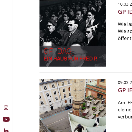
10.03.
GP ID
Wie l
Wie sc
öffent
09.03.
GP I
Am IEB
elemen
verbu