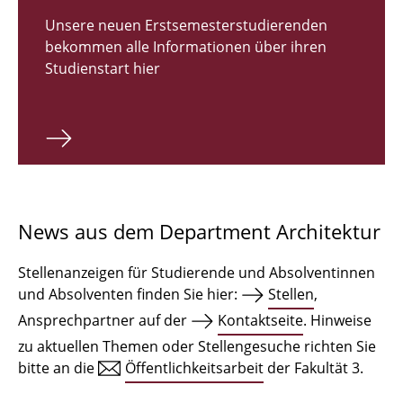
Zulassungsverfahren Bachelor 2026
Unsere neuen Erstsemesterstudierenden
bekommen alle Informationen über ihren
Bachelor Architektur
Studienstart hier
Bachelor Architektur+
Master Architektur
Qualifikationsprofil
Lehrveranstaltungen
News aus dem Department Architektur
International
Stellenanzeigen für Studierende und Absolventinnen
Institute
und Absolventen finden Sie hier:
Stellen
,
Ansprechpartner auf der
Kontaktseite
. Hinweise
Einrichtungen
zu aktuellen Themen oder Stellengesuche richten Sie
bitte an die
Öffentlichkeitsarbeit
der Fakultät 3.
Zeichensäle