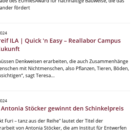
abe des EUmiesAward für nachhaltige Bauweise, die das
ander fördert
2024
reif ILA | Quick 'n Easy – Reallabor Campus
Zukunft
müssen Denkweisen erarbeiten, die auch Zusammenhänge
nschen mit Nichtmenschen, also Pflanzen, Tieren, Böden,
sichtigen“, sagt Teresa…
2024
| Antonia Stöcker gewinnt den Schinkelpreis
kt Furi – tanz aus der Reihe" lautet der Titel der
arbeit von Antonia Stöcker, die am Institut für Entwerfen