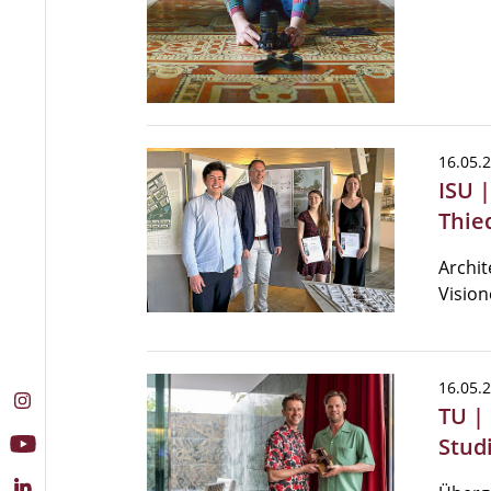
16.05.
ISU |
Thie
Archit
Vision
16.05.
TU |
Stud