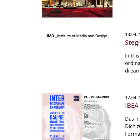
18.04.
Steg
In thi
ordina
dream
17.04.
IBEA
Das In
Dich z
Format