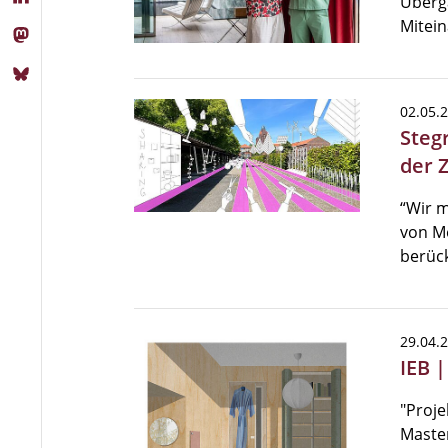
Überg
Mitein
02.05.
Steg
der 
“Wir 
von Me
berück
29.04.
IEB 
"Proje
Master