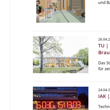
und Ba
26.04.
TU |
Brau
Das S
für ze
24.04.
IAK 
Techn