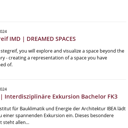
2024
reif IMD | DREAMED SPACES
s stegreif, you will explore and visualize a space beyond the
ry - creating a representation of a space you have
ed of.
2024
 | Interdisziplinäre Exkursion Bachelor FK3
stitut für Bauklimatik und Energie der Architektur IBEA lädt
u einer spannenden Exkursion ein. Dieses besondere
 steht allen…