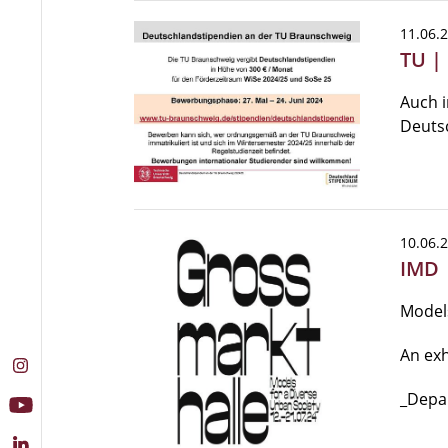
11.06.
TU |
Auch 
Deuts
10.06.
IMD 
Models
An exh
_Depa