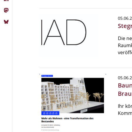
05.06.
Steg
Die ne
Raumk
veröff
05.06.
Baun
Brau
Ihr k
Kommi