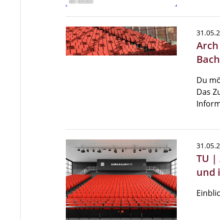
31.05.
Arch
Bach
Du mö
Das Zu
Inform
31.05.
TU |
und 
Einbli