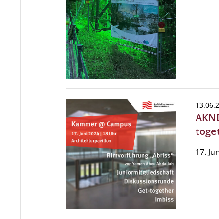
13.06.
AKND
toge
17. Ju