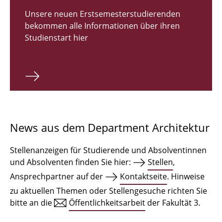
Zulassungsverfahren Bachelor 2026
Unsere neuen Erstsemesterstudierenden
bekommen alle Informationen über ihren
Bachelor Architektur
Studienstart hier
Bachelor Architektur+
Master Architektur
Qualifikationsprofil
Lehrveranstaltungen
News aus dem Department Architektur
International
Stellenanzeigen für Studierende und Absolventinnen
Institute
und Absolventen finden Sie hier:
Stellen
,
Ansprechpartner auf der
Kontaktseite
. Hinweise
Einrichtungen
zu aktuellen Themen oder Stellengesuche richten Sie
bitte an die
Öffentlichkeitsarbeit
der Fakultät 3.
Zeichensäle