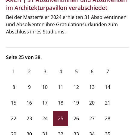
ARCH | 31 Absolventinnen und Absolventen
im Architekturpavillon verabschiedet
Bei der Masterfeier 2024 erhielten 31 Absolventinnen
und Absolventen ihre Gratulationsurkunden zum
Abschluss ihres Studiums.
Seite 25 von 38.
1
2
3
4
5
6
7
8
9
10
11
12
13
14
15
16
17
18
19
20
21
22
23
24
25
26
27
28
29
30
31
32
33
34
35