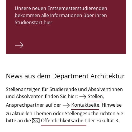
Zulassungsverfahren Bachelor 2026
Unsere neuen Erstsemesterstudierenden
bekommen alle Informationen über ihren
Bachelor Architektur
Studienstart hier
Bachelor Architektur+
Master Architektur
Qualifikationsprofil
Lehrveranstaltungen
News aus dem Department Architektur
International
Stellenanzeigen für Studierende und Absolventinnen
Institute
und Absolventen finden Sie hier:
Stellen
,
Ansprechpartner auf der
Kontaktseite
. Hinweise
Einrichtungen
zu aktuellen Themen oder Stellengesuche richten Sie
bitte an die
Öffentlichkeitsarbeit
der Fakultät 3.
Zeichensäle