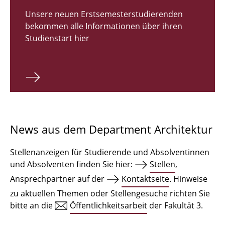
Zulassungsverfahren Bachelor 2026
Unsere neuen Erstsemesterstudierenden
bekommen alle Informationen über ihren
Bachelor Architektur
Studienstart hier
Bachelor Architektur+
Master Architektur
Qualifikationsprofil
Lehrveranstaltungen
News aus dem Department Architektur
International
Stellenanzeigen für Studierende und Absolventinnen
Institute
und Absolventen finden Sie hier:
Stellen
,
Ansprechpartner auf der
Kontaktseite
. Hinweise
Einrichtungen
zu aktuellen Themen oder Stellengesuche richten Sie
bitte an die
Öffentlichkeitsarbeit
der Fakultät 3.
Zeichensäle