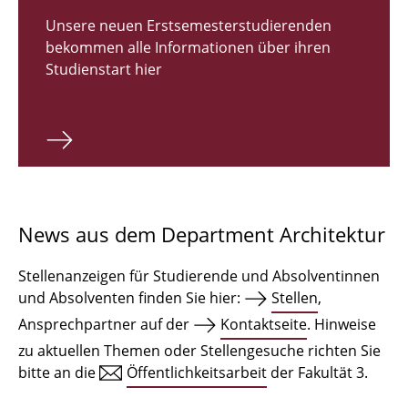
Zulassungsverfahren Bachelor 2026
Unsere neuen Erstsemesterstudierenden
bekommen alle Informationen über ihren
Bachelor Architektur
Studienstart hier
Bachelor Architektur+
Master Architektur
Qualifikationsprofil
Lehrveranstaltungen
News aus dem Department Architektur
International
Stellenanzeigen für Studierende und Absolventinnen
Institute
und Absolventen finden Sie hier:
Stellen
,
Ansprechpartner auf der
Kontaktseite
. Hinweise
Einrichtungen
zu aktuellen Themen oder Stellengesuche richten Sie
bitte an die
Öffentlichkeitsarbeit
der Fakultät 3.
Zeichensäle