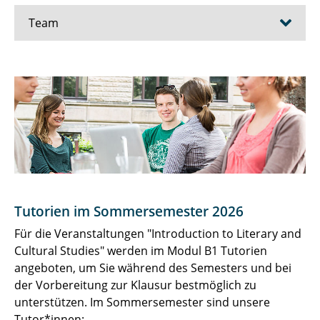
Team
Barner-Bauer, Jacqueline, M.Ed.
Barnes, Kenton E., Dr.
Cristea, Lisa, M.A.
Fehrentz, Daniel
Heinze, Rüdiger, Prof. Dr.
Tutorien im Sommersemester 2026
Marcsek-Fuchs, Maria, Dr.
Für die Veranstaltungen "Introduction to Literary and
Cultural Studies" werden im Modul B1 Tutorien
Nickel, Raphalea
angeboten, um Sie während des Semesters und bei
der Vorbereitung zur Klausur bestmöglich zu
Voigts, Eckart, Prof. Dr.
unterstützen. Im Sommersemester sind unsere
Tutor*innen: