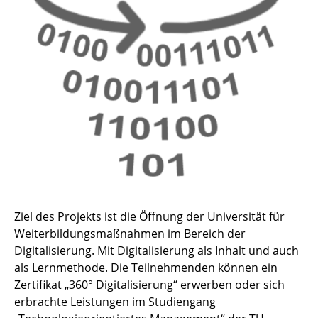
BeDien
Digitale Kompetenzen in der Weiterbildung
Conversational User Interfaces
DigiKiZ
360 Grad Digitalisierung
Cross-Channel-Competencies (CCC)
Metapolis
Ziel des Projekts ist die Öffnung der Universität für
Weiterbildungsmaßnahmen im Bereich der
DETHIS
Digitalisierung. Mit Digitalisierung als Inhalt und auch
als Lernmethode. Die Teilnehmenden können ein
Sandkasten
Zertifikat „360° Digitalisierung“ erwerben oder sich
erbrachte Leistungen im Studiengang
Sag's uns