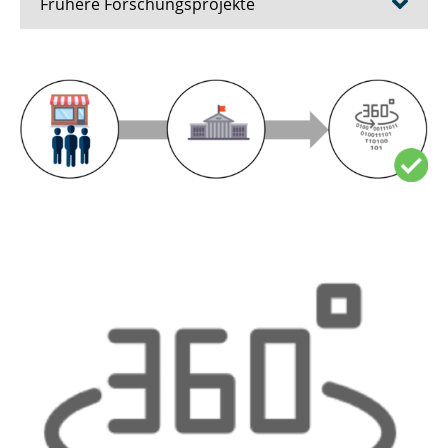
Frühere Forschungsprojekte
HaMiZu
PartComp
StudyBuddy
Shopping Companion
Lost in Antarctica
IoT Applications for Cities
Blockchain4UM
Cross-Channel-Kompetenzen
Incentives to Motivate Active Mobility